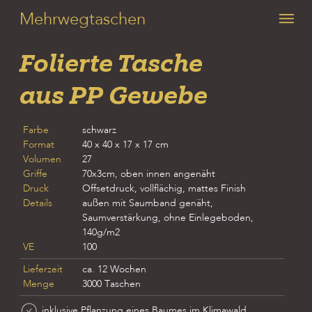
Mehrwegtaschen
Folierte Tasche
aus PP Gewebe
Farbe
schwarz
Format
40 x 40 x 17 x 17 cm
Volumen
27
Griffe
70x3cm, oben innen angenäht
Druck
Offsetdruck, vollflächig, mattes Finish
Details
außen mit Saumband genäht,
Saumverstärkung, ohne Einlegeboden,
140g/m2
VE
100
Lieferzeit
ca. 12 Wochen
Menge
3000 Taschen
inklusive Pflanzung eines Baumes im Klimawald