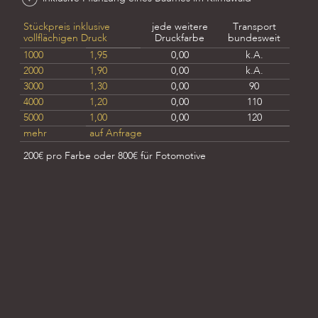
Stückpreis inklusive
jede weitere
Transport
vollflächigen Druck
Druckfarbe
bundesweit
1000
1,95
0,00
k.A.
2000
1,90
0,00
k.A.
3000
1,30
0,00
90
4000
1,20
0,00
110
5000
1,00
0,00
120
mehr
auf Anfrage
200€ pro Farbe oder 800€ für Fotomotive