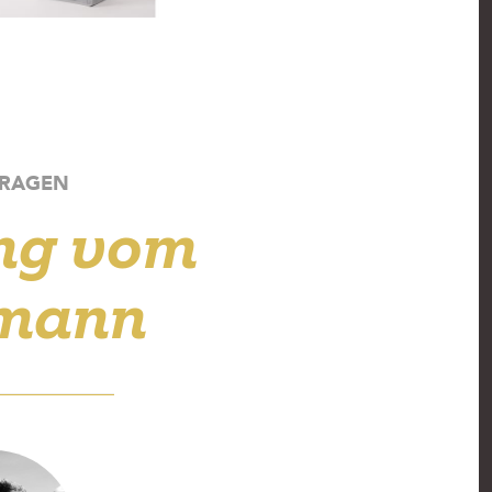
FRAGEN
ng vom
mann