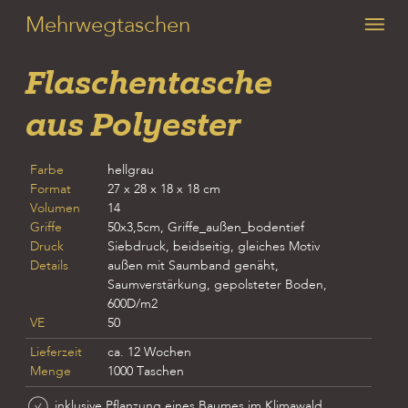
Mehrwegtaschen
Flaschentasche
aus Polyester
Farbe
hellgrau
Format
27 x 28 x 18 x 18 cm
Volumen
14
Griffe
50x3,5cm, Griffe_außen_bodentief
Druck
Siebdruck, beidseitig, gleiches Motiv
Details
außen mit Saumband genäht,
Saumverstärkung, gepolsteter Boden,
600D/m2
VE
50
Lieferzeit
ca. 12 Wochen
Menge
1000 Taschen
inklusive Pflanzung eines Baumes im Klimawald